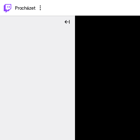
..
⌥
P
Procházet