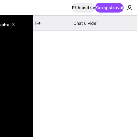
Přihlásit se
Zaregistrovat
Chat u videí
bsahu