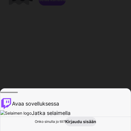
Avaa sovelluksessa
Jatka selaimella
Kirjaudu sisään
Onko sinulla jo tili?
Koti
Selaa
Toiminta
Profiili