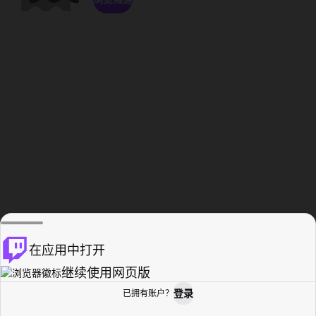
在应用中打开
继续使用网页版
登录
已拥有账户？
主页
浏览
活动纪录
个人资料