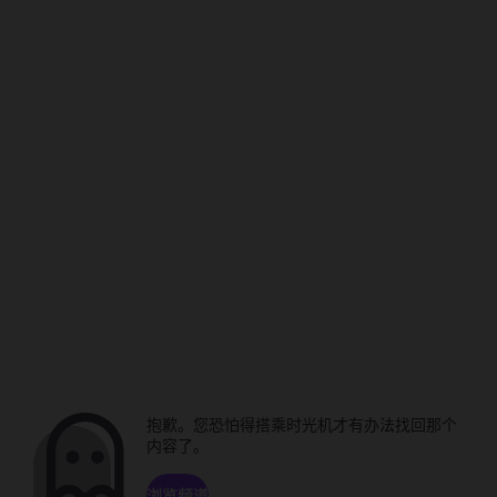
抱歉。您恐怕得搭乘时光机才有办法找回那个
内容了。
浏览频道