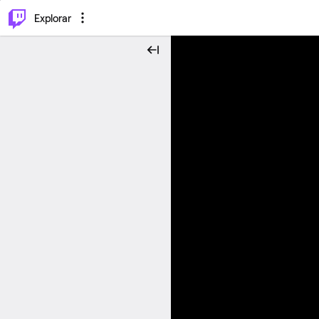
⌥
P
Explorar