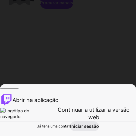
Procurar canais
Abrir na aplicação
Continuar a utilizar a versão
web
Iniciar sessão
Já tens uma conta?
Página inicial
Procurar
Atividade
Perfil