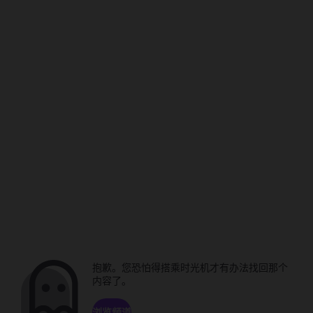
抱歉。您恐怕得搭乘时光机才有办法找回那个
内容了。
浏览频道