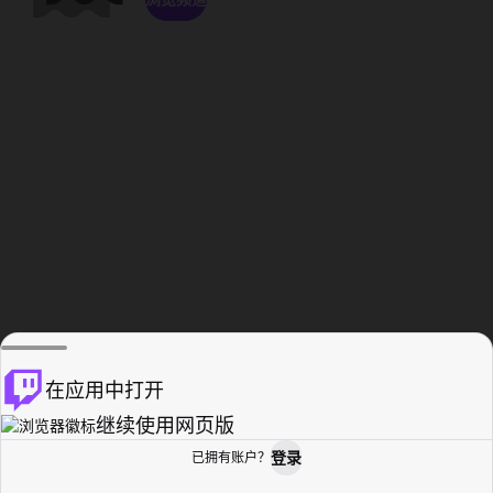
在应用中打开
继续使用网页版
登录
已拥有账户？
主页
浏览
活动纪录
个人资料