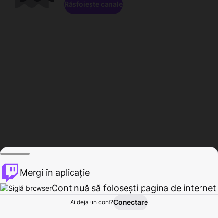
Răsfoiește canale
Mergi în aplicație
Continuă să folosești pagina de internet
Conectare
Ai deja un cont?
Acasă
Răsfoire
Activitate
Profil