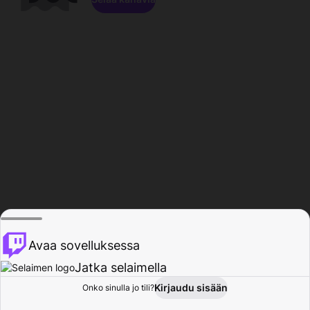
Avaa sovelluksessa
Jatka selaimella
Kirjaudu sisään
Onko sinulla jo tili?
Koti
Selaa
Toiminta
Profiili