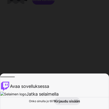
Avaa sovelluksessa
Jatka selaimella
Kirjaudu sisään
Onko sinulla jo tili?
Koti
Selaa
Toiminta
Profiili