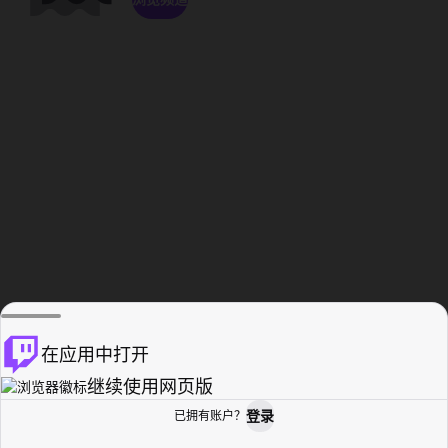
在应用中打开
继续使用网页版
登录
已拥有账户？
主页
浏览
活动纪录
个人资料