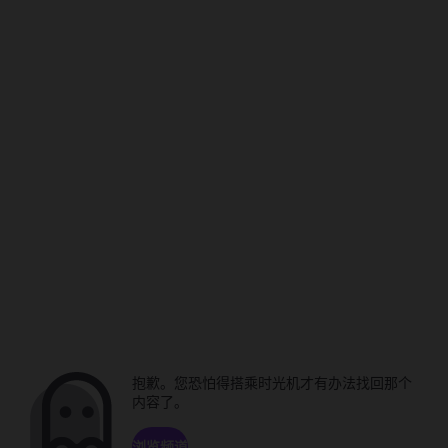
抱歉。您恐怕得搭乘时光机才有办法找回那个
内容了。
浏览频道