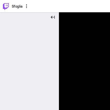
⌥
P
Sfoglia