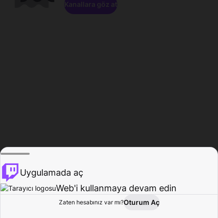
Kanallara göz at
Uygulamada aç
Web'i kullanmaya devam edin
Oturum Aç
Zaten hesabınız var mı?
Ana Sayfa
Gözat
Aktivite
Profil