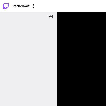
..
⌥
P
Prehľadávať