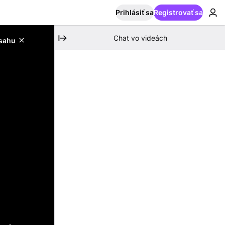
Prihlásiť sa
Registrovať sa
Chat vo videách
bsahu