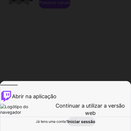
Procurar canais
Abrir na aplicação
Continuar a utilizar a versão
web
Iniciar sessão
Já tens uma conta?
Página inicial
Procurar
Atividade
Perfil