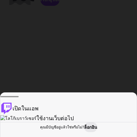
เปิดในแอพ
ใช้งานเว็บต่อไป
ล็อกอิน
คุณมีบัญชีอยู่แล้วใช่หรือไม่?
หน้าแรก
เรียกดู
กิจกรรม
โปรไฟล์