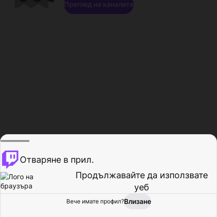
Преглед на каналите
Отваряне в прил.
Продължавайте да използвате
уеб
Влизане
Вече имате профил?
Начало
Преглед
Активност
Профил