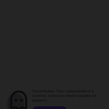
Съжаляваме. Това съдържание не е
налично, освен ако нямате машина на
времето.