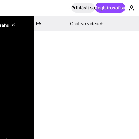
Prihlásiť sa
Registrovať sa
Chat vo videách
bsahu