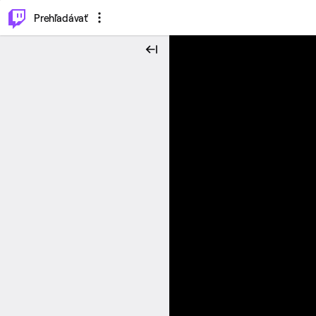
..
⌥
P
Prehľadávať