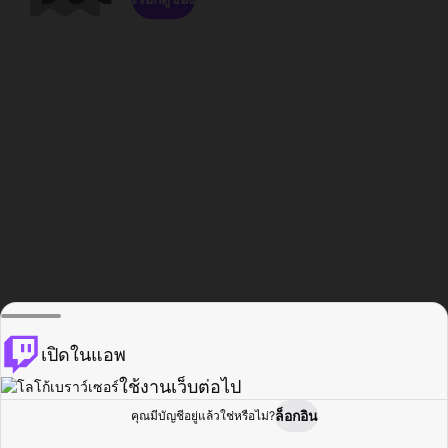
เปิดในแอพ
ใช้งานเว็บต่อไป
ล็อกอิน
คุณมีบัญชีอยู่แล้วใช่หรือไม่?
หน้าแรก
เรียกดู
กิจกรรม
โปรไฟล์