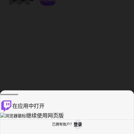
在应用中打开
继续使用网页版
登录
已拥有账户？
主页
浏览
活动纪录
个人资料