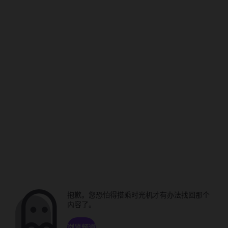
抱歉。您恐怕得搭乘时光机才有办法找回那个
内容了。
浏览频道