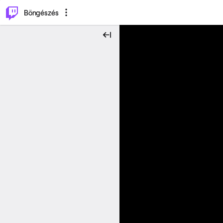
⌥
P
Böngészés