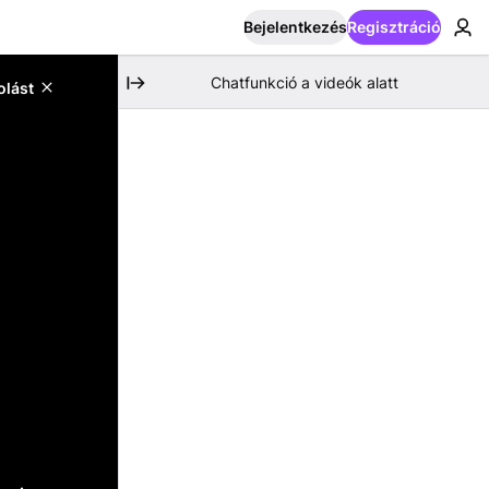
Bejelentkezés
Regisztráció
Chatfunkció a videók alatt
olást