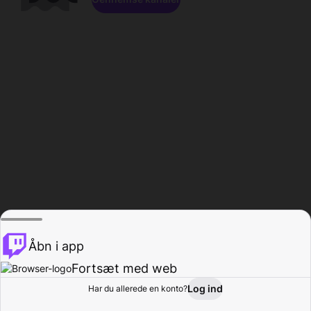
Åbn i app
Fortsæt med web
Log ind
Har du allerede en konto?
Hjem
Gennemse
Aktivitet
Profil