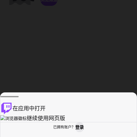
在应用中打开
继续使用网页版
登录
已拥有账户？
主页
浏览
活动纪录
个人资料