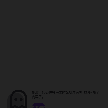
抱歉。您恐怕得搭乘时光机才有办法找回那个
内容了。
浏览频道