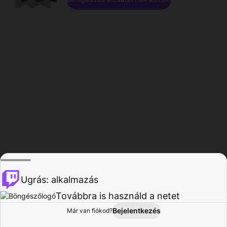
Ugrás: alkalmazás
Továbbra is használd a netet
Bejelentkezés
Már van fiókod?
Főoldal
Böngészés
Tevékenység
Profil