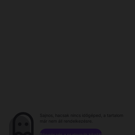
Sajnos, hacsak nincs időgéped, a tartalom
már nem áll rendelkezésre.
Böngészés a csatornák között