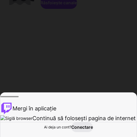
Răsfoiește canale
Mergi în aplicație
Continuă să folosești pagina de internet
Conectare
Ai deja un cont?
Acasă
Răsfoire
Activitate
Profil