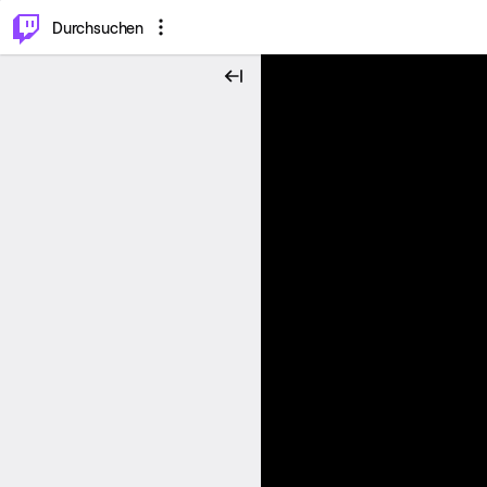
.
⌥
P
Durchsuchen