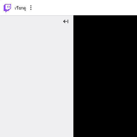
⌥
P
เรียกดู