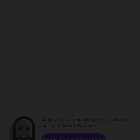
Sajnos, hacsak nincs időgéped, a tartalom
már nem áll rendelkezésre.
Böngészés a csatornák között