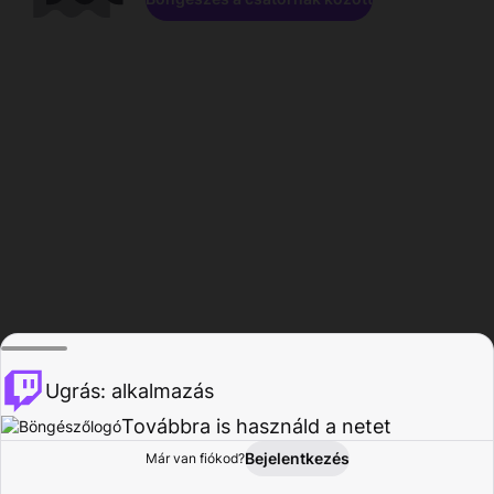
Ugrás: alkalmazás
Továbbra is használd a netet
Bejelentkezés
Már van fiókod?
Főoldal
Böngészés
Tevékenység
Profil