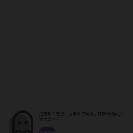
抱歉啦！您恐怕得搭乘時光機才有辦法找回那
個內容了。
瀏覽頻道