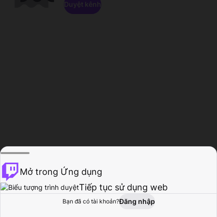
Duyệt kênh
Mở trong Ứng dụng
Tiếp tục sử dụng web
Đăng nhập
Bạn đã có tài khoản?
Trang chủ
Duyệt
Hoạt động
Hồ sơ