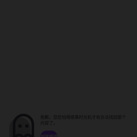
抱歉。您恐怕得搭乘时光机才有办法找回那个
内容了。
浏览频道