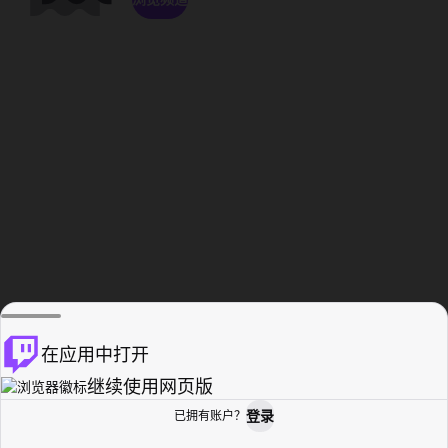
在应用中打开
继续使用网页版
登录
已拥有账户？
主页
浏览
活动纪录
个人资料