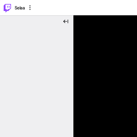
⌥
P
Selaa