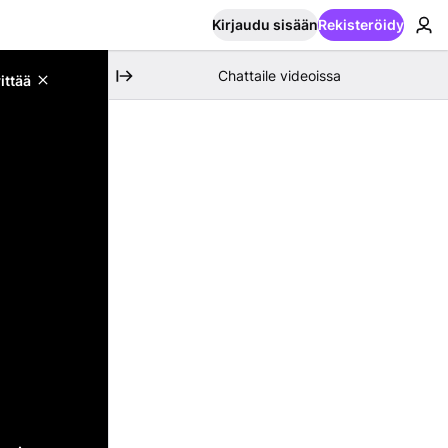
Kirjaudu sisään
Rekisteröidy
Chattaile videoissa
ittää