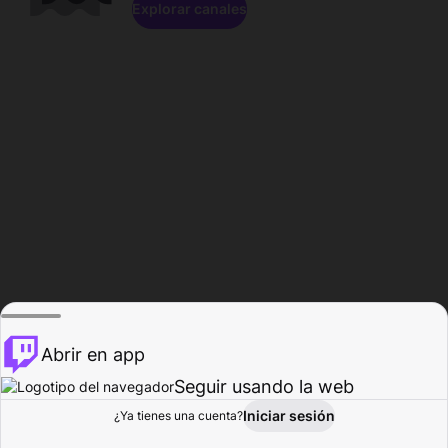
Explorar canales
Abrir en app
Seguir usando la web
Iniciar sesión
Página del
¿Ya tienes una cuenta?
Explorar
Actividad
Perfil
Creador