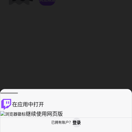
在应用中打开
继续使用网页版
登录
已拥有账户？
主页
浏览
活动纪录
个人资料