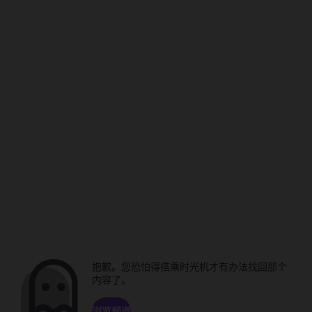
抱歉。您恐怕得搭乘时光机才有办法找回那个
内容了。
浏览频道