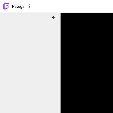
⌥
P
Navegar