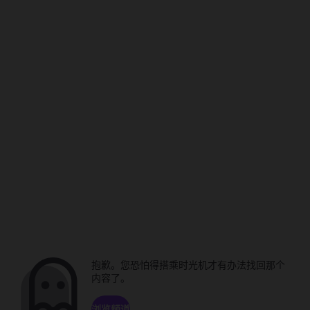
抱歉。您恐怕得搭乘时光机才有办法找回那个
内容了。
浏览频道