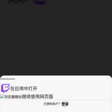
在应用中打开
继续使用网页版
登录
已拥有账户？
主页
浏览
活动纪录
个人资料