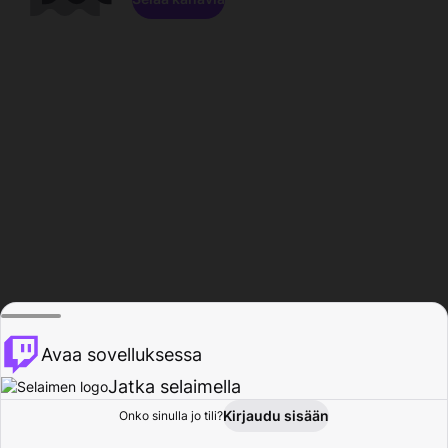
Avaa sovelluksessa
Jatka selaimella
Kirjaudu sisään
Onko sinulla jo tili?
Koti
Selaa
Toiminta
Profiili