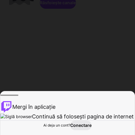
Răsfoiește canale
Mergi în aplicație
Continuă să folosești pagina de internet
Conectare
Ai deja un cont?
Acasă
Răsfoire
Activitate
Profil