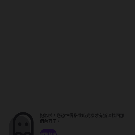
抱歉啦！您恐怕得搭乘時光機才有辦法找回那
個內容了。
瀏覽頻道