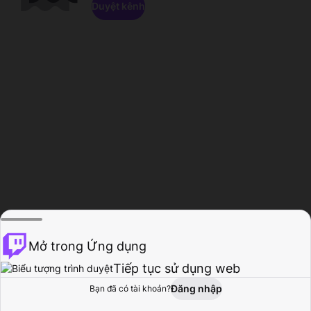
Duyệt kênh
Mở trong Ứng dụng
Tiếp tục sử dụng web
Đăng nhập
Bạn đã có tài khoản?
Trang chủ
Duyệt
Hoạt động
Hồ sơ