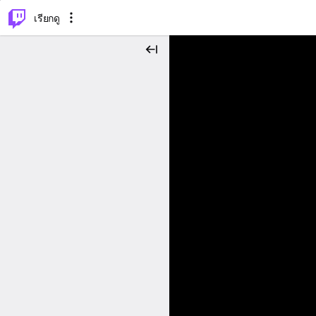
⌥
P
เรียกดู