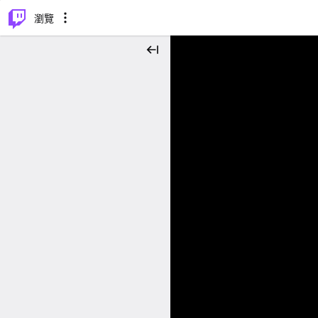
⌥
P
瀏覽