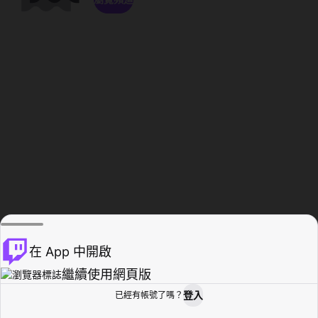
在 App 中開啟
繼續使用網頁版
登入
已經有帳號了嗎？
創作者基地
瀏覽
活動紀錄
個人檔案