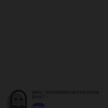
抱歉啦！您恐怕得搭乘時光機才有辦法找回那
個內容了。
瀏覽頻道