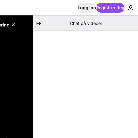
Logg inn
Registrer deg
Chat på videoer
ering