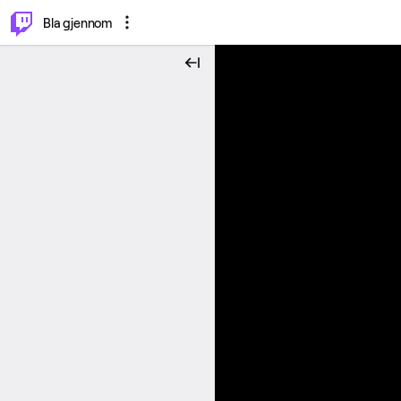
⌥
P
Bla gjennom