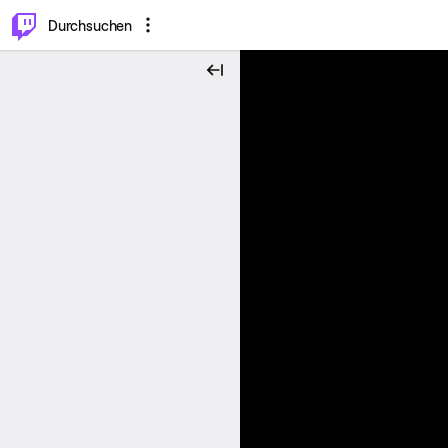
.
⌥
P
Durchsuchen