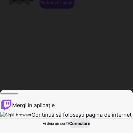
Răsfoiește canale
Mergi în aplicație
Continuă să folosești pagina de internet
Conectare
Ai deja un cont?
Acasă
Răsfoire
Activitate
Profil