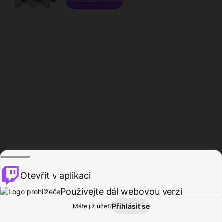
Otevřít v aplikaci
Používejte dál webovou verzi
Přihlásit se
Máte již účet?
Domů
Procházet
Aktivita
Profil