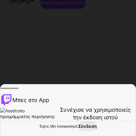
Αναζήτηση καναλιών
Μπες στο App
Συνέχισε να χρησιμοποιείς
την έκδοση ιστού
Σύνδεση
Έχεις ήδη λογαριασμό;
Αρχική σελίδα
Περιήγηση
Δραστηριότητα
Προφίλ