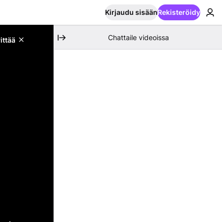
Kirjaudu sisään
Rekisteröidy
Chattaile videoissa
ittää