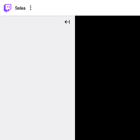
⌥
P
Selaa