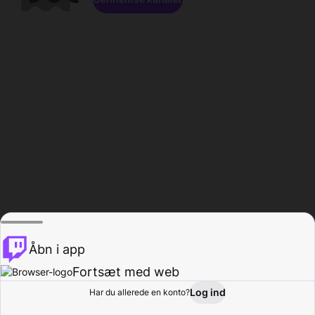
Åbn i app
Fortsæt med web
Log ind
Har du allerede en konto?
Hjem
Gennemse
Aktivitet
Profil