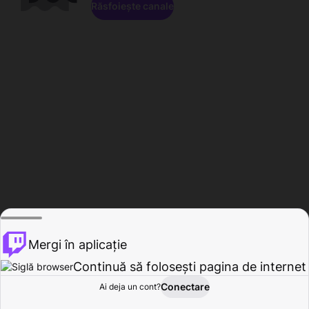
Răsfoiește canale
Mergi în aplicație
Continuă să folosești pagina de internet
Conectare
Ai deja un cont?
Acasă
Răsfoire
Activitate
Profil